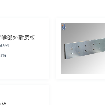
室喉部短耐磨板
械配件
详情
磨板